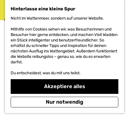
DAS PROJEKT
Hinterlasse eine kleine Spur
MENÜ
Nicht im Wattenmeer, sondern auf unserer Website.
G
Mithilfe von Cookies sehen wir, was Besucherinnen und
e
Besucher hier gerne entdecken, und machen Visit Wadden
h
ein Stück intelligenter und benutzerfreundlicher. So
e
erhältst du schneller Tipps und Inspiration für deinen
n
nächsten Ausflug ins Wattengebiet. Außerdem funktioniert
S
die Website reibungslos – genau so, wie du es erwarten
i
darfst.
e
z
Du entscheidest, was du mit uns teilst.
u
r
Akzeptiere alles
H
o
m
Nur notwendig
e
p
a
g
e