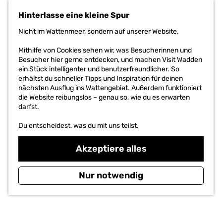
G
e
Hinterlasse eine kleine Spur
DAS PROJEKT
h
e
Nicht im Wattenmeer, sondern auf unserer Website.
n
S
Mithilfe von Cookies sehen wir, was Besucherinnen und
i
Besucher hier gerne entdecken, und machen Visit Wadden
e
ein Stück intelligenter und benutzerfreundlicher. So
z
erhältst du schneller Tipps und Inspiration für deinen
u
nächsten Ausflug ins Wattengebiet. Außerdem funktioniert
r
die Website reibungslos – genau so, wie du es erwarten
H
darfst.
o
m
Du entscheidest, was du mit uns teilst.
e
p
Akzeptiere alles
a
g
e
Nur notwendig