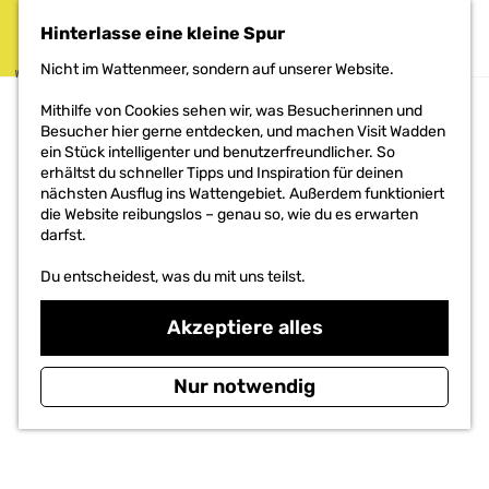
Augenzeugen
Hinterlasse eine kleine Spur
MENÜ
Bunkertypen
Nicht im Wattenmeer, sondern auf unserer Website.
AKTIVITÄTEN
G
Mithilfe von Cookies sehen wir, was Besucherinnen und
e
Besucher hier gerne entdecken, und machen Visit Wadden
DAS PROJEKT
h
ein Stück intelligenter und benutzerfreundlicher. So
e
erhältst du schneller Tipps und Inspiration für deinen
n
nächsten Ausflug ins Wattengebiet. Außerdem funktioniert
S
die Website reibungslos – genau so, wie du es erwarten
i
darfst.
e
z
Du entscheidest, was du mit uns teilst.
u
r
Akzeptiere alles
H
o
m
Nur notwendig
e
p
a
g
e