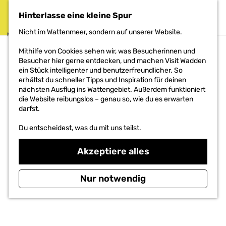
DAS PROJEKT
Hinterlasse eine kleine Spur
MENÜ
Nicht im Wattenmeer, sondern auf unserer Website.
G
Mithilfe von Cookies sehen wir, was Besucherinnen und
e
Besucher hier gerne entdecken, und machen Visit Wadden
h
ein Stück intelligenter und benutzerfreundlicher. So
e
erhältst du schneller Tipps und Inspiration für deinen
n
nächsten Ausflug ins Wattengebiet. Außerdem funktioniert
S
die Website reibungslos – genau so, wie du es erwarten
i
darfst.
e
z
Du entscheidest, was du mit uns teilst.
u
r
Akzeptiere alles
H
o
m
Nur notwendig
e
p
a
g
e