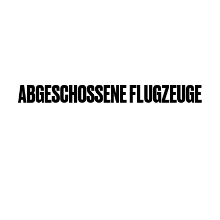
ABGESCHOSSENE FLUGZEUGE
Im Laufe des Krieges nahm die Zahl der
Bombardierungen deutscher Städte durch alliierte
Formationen zu. Die norddeutschen Städte wie Emden,
Wilhelmshaven, Bremen, Hamburg und Berlin wurden von
den Alliierten über die Nordsee angeflogen.
Zunächst flogen die britischen Flugzeuge einzeln oder als
kleine Formationen nach Deutschland. Sie wählten