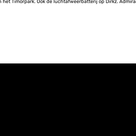
 het Timorpark. Ook de luchtafweerbatterij op Dirkz. Admiraa