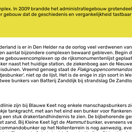
mplex. In 2009 brandde het administratiegebouw grotendeels
nder gebouw dat de geschiedenis en vergankelijkheid tastbaar
derland is er in Den Helder na de oorlog veel verdwenen van 
 een aantal bijzondere complexen bewaard gebleven. Begin
ee gebouwencomplexen op de rijksmonumentenlijst geplaat
er naast het huidige station, de ziekenboeg aan de Nieuw
 Huisduinen. Vreemd genoeg staat de
Flakgruppen­commando
esbunker’, niet op de lijst. Het is de enige in zijn soort in W
 twee bunkers van Batterij Zanddijk bij strandslag De Zandlo
dlinie zijn bij Blauwe Keet nog enkele manschapsbunkers zic
tukje tankgracht, met aan het eind een bunker voor flankere
og een stuk drakentandhindernis te zien. De bijbehorende 
t zand. Bij Kleine Keet ligt de
Mammut
bunker, eveneens ve
 commandobunker op het Nollenterrein is nog aanwezig, eve