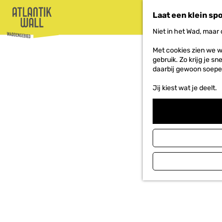
Laat een klein sp
Niet in het Wad, maar
G
Met cookies zien we w
a
gebruik. Zo krijg je s
n
daarbij gewoon soepe
a
a
Jij kiest wat je deelt.
r
d
e
h
o
m
e
p
a
g
e