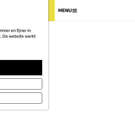
Den Helder
MENU
VERHALEN
DOEN
mer en fijner in
ed. De website werkt
HET PROJECT