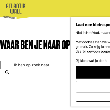
G
Laat een klein sp
a
n
Niet in het Wad, maar
a
WAAR BEN JE NAAR OP ZOEK?
a
Met cookies zien we w
r
gebruik. Zo krijg je s
d
daarbij gewoon soepe
e
h
Jij kiest wat je deelt.
I
o
k
m
e
b
Z
p
e
o
a
n
e
g
o
k
e
p
e
z
n
o