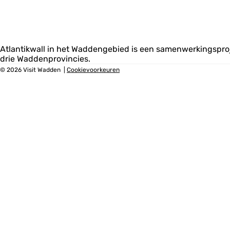
e
k
n
a
a
Atlantikwall in het Waddengebied is een samenwerkingspro
drie Waddenprovincies.
r
© 2026 Visit Wadden
|
Cookievoorkeuren
.
.
.