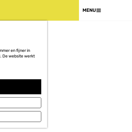
HET PROJECT
MENU
mer en fijner in
ed. De website werkt