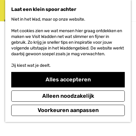
Bunkertypen
Laat een klein spoor achter
MENU
Atlantikwall krant
Niet in het Wad, maar op onze website.
DOEN
G
Met cookies zien we wat mensen hier graag ontdekken en
a
maken we Visit Wadden net wat slimmer en fijner in
HET PROJECT
n
gebruik. Zo krijg je sneller tips en inspiratie voor jouw
a
volgende uitstapje in het Waddengebied. De website werkt
a
daarbij gewoon soepel zoals je mag verwachten.
r
d
Jij kiest wat je deelt.
e
h
o
Alles accepteren
m
e
Alleen noodzakelijk
p
a
g
Voorkeuren aanpassen
e