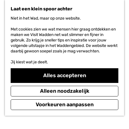
G
DOEN
a
Laat een klein spoor achter
n
HET PROJECT
a
Niet in het Wad, maar op onze website.
a
r
Met cookies zien we wat mensen hier graag ontdekken en
d
maken we Visit Wadden net wat slimmer en fijner in
e
gebruik. Zo krijg je sneller tips en inspiratie voor jouw
h
volgende uitstapje in het Waddengebied. De website werkt
o
daarbij gewoon soepel zoals je mag verwachten.
m
e
Jij kiest wat je deelt.
p
a
Alles accepteren
g
e
Alleen noodzakelijk
Voorkeuren aanpassen