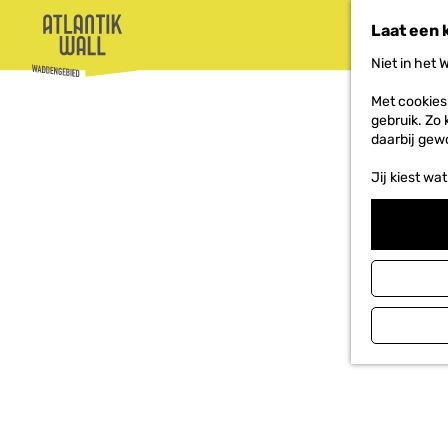
Laat een 
Niet in het
G
Met cookies
a
gebruik. Zo 
n
daarbij gew
a
a
Jij kiest wat
r
d
e
h
o
m
e
p
a
g
e