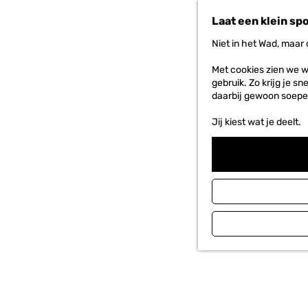
G
a
Laat een klein sp
n
a
Niet in het Wad, maar
a
r
Met cookies zien we w
d
gebruik. Zo krijg je s
e
daarbij gewoon soepe
h
o
Jij kiest wat je deelt.
m
e
p
a
g
e