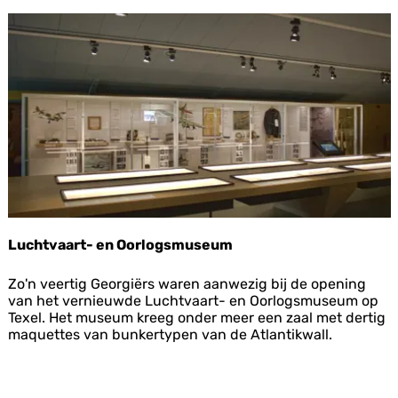
a
t
t
e
n
m
u
s
e
u
m
Luchtvaart- en Oorlogsmuseum
L
Zo'n veertig Georgiërs waren aanwezig bij de opening
u
van het vernieuwde Luchtvaart- en Oorlogsmuseum op
c
Texel. Het museum kreeg onder meer een zaal met dertig
h
maquettes van bunkertypen van de Atlantikwall.
t
v
a