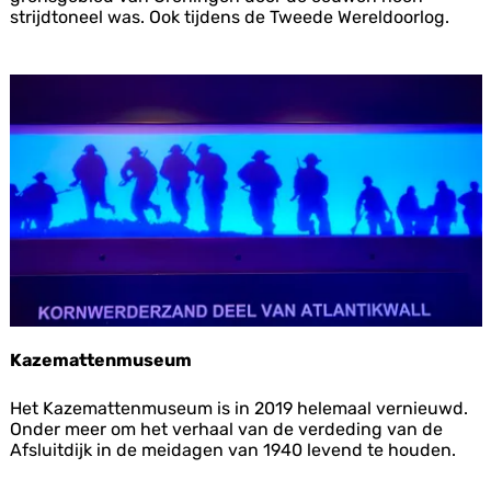
z
strijdtoneel was. Ook tijdens de Tweede Wereldoorlog.
o
e
k
e
r
s
c
e
n
t
r
u
m
D
o
l
Kazemattenmuseum
l
a
K
Het Kazemattenmuseum is in 2019 helemaal vernieuwd.
r
a
Onder meer om het verhaal van de verdeding van de
d
z
Afsluitdijk in de meidagen van 1940 levend te houden.
e
m