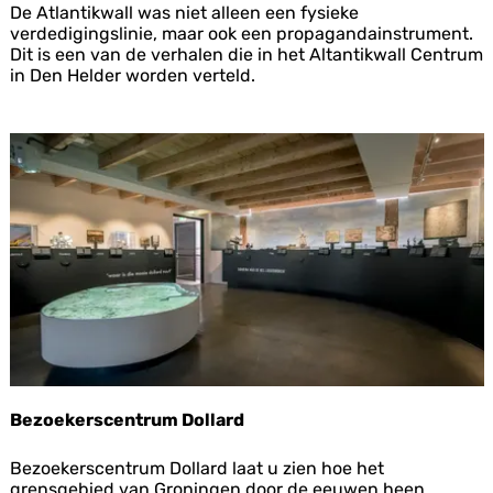
A
De Atlantikwall was niet alleen een fysieke
t
verdedigingslinie, maar ook een propagandainstrument.
l
Dit is een van de verhalen die in het Altantikwall Centrum
a
in Den Helder worden verteld.
n
t
i
k
w
a
l
l
C
e
n
t
r
u
m
Bezoekerscentrum Dollard
B
Bezoekerscentrum Dollard laat u zien hoe het
e
grensgebied van Groningen door de eeuwen heen