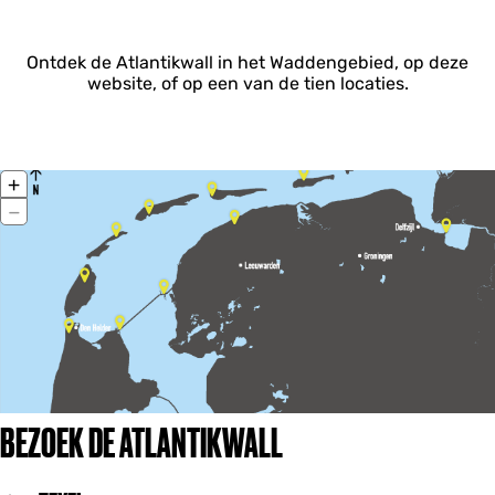
Ontdek de Atlantikwall in het Waddengebied, op deze
website, of op een van de tien locaties.
Z
+
o
Z
−
o
o
m
o
i
m
n
u
i
t
BEZOEK DE ATLANTIKWALL