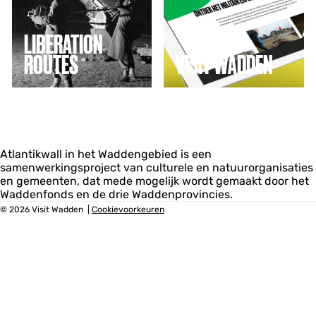
i
d
o
d
n
e
LIBERATION
R
n
ROUTES
VISIT WADDEN
o
u
t
In het Waddengebied
Benieuwd naar wat
e
worden vijf Liberation
er nog meer speelt in
s
Routes ontwikkeld.
het Waddengebied?
Deze routes maken
Ontdek het bij Visit
deel uit van het
Wadden.
Atlantikwall in het Waddengebied is een
Europese netwerk
samenwerkingsproject van culturele en natuurorganisaties
van
en gemeenten, dat mede mogelijk wordt gemaakt door het
herdenkingsroutes
Waddenfonds en de drie Waddenprovincies.
dat mijlpalen uit de
© 2026 Visit Wadden
|
Cookievoorkeuren
moderne Europese
geschiedenis
verbindt.