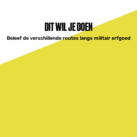
a
r
t
-
DIT WIL JE DOEN
e
n
O
Beleef de verschillende routes langs militair erfgoed
o
r
l
o
g
s
m
u
s
e
u
m