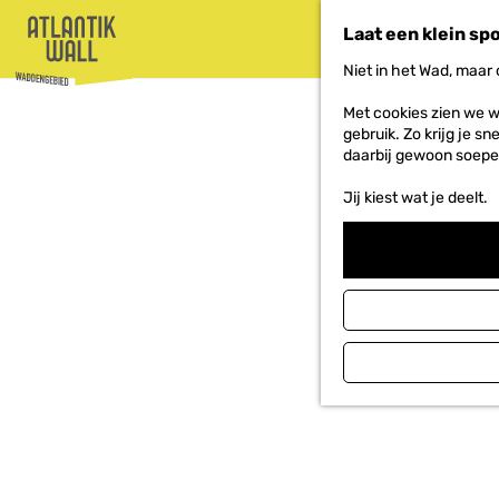
Laat een klein sp
Niet in het Wad, maar
G
Met cookies zien we w
a
gebruik. Zo krijg je s
n
daarbij gewoon soepe
a
a
Jij kiest wat je deelt.
r
d
e
h
o
m
e
p
a
g
e